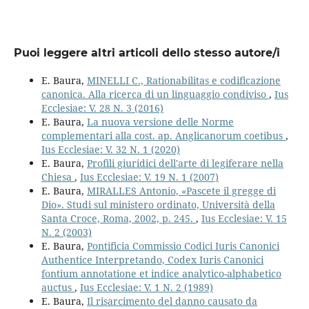
Puoi leggere altri articoli dello stesso autore/i
E. Baura,
MINELLI C., Rationabilitas e codificazione
canonica. Alla ricerca di un linguaggio condiviso
,
Ius
Ecclesiae: V. 28 N. 3 (2016)
E. Baura,
La nuova versione delle Norme
complementari alla cost. ap. Anglicanorum coetibus
,
Ius Ecclesiae: V. 32 N. 1 (2020)
E. Baura,
Profili giuridici dell'arte di legiferare nella
Chiesa
,
Ius Ecclesiae: V. 19 N. 1 (2007)
E. Baura,
MIRALLES Antonio, «Pascete il gregge di
Dio». Studi sul ministero ordinato, Università della
Santa Croce, Roma, 2002, p. 245.
,
Ius Ecclesiae: V. 15
N. 2 (2003)
E. Baura,
Pontificia Commissio Codici Iuris Canonici
Authentice Interpretando, Codex Iuris Canonici
fontium annotatione et indice analytico-alphabetico
auctus
,
Ius Ecclesiae: V. 1 N. 2 (1989)
E. Baura,
Il risarcimento del danno causato da