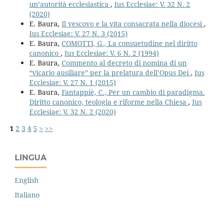
un’autorità ecclesiastica
,
Ius Ecclesiae: V. 32 N. 2
(2020)
E. Baura,
Il vescovo e la vita consacrata nella diocesi
,
Ius Ecclesiae: V. 27 N. 3 (2015)
E. Baura,
COMOTTI, G., La consuetudine nel diritto
canonico
,
Ius Ecclesiae: V. 6 N. 2 (1994)
E. Baura,
Commento al decreto di nomina di un
“vicario ausiliare” per la prelatura dell’Opus Dei
,
Ius
Ecclesiae: V. 27 N. 1 (2015)
E. Baura,
Fantappiè, C., Per un cambio di paradigma.
Diritto canonico, teologia e riforme nella Chiesa
,
Ius
Ecclesiae: V. 32 N. 2 (2020)
1
2
3
4
5
>
>>
LINGUA
English
Italiano