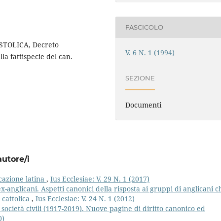
FASCICOLO
TOLICA, Decreto
V. 6 N. 1 (1994)
la fattispecie del can.
SEZIONE
Documenti
autore/i
icazione latina
,
Ius Ecclesiae: V. 29 N. 1 (2017)
ex-anglicani. Aspetti canonici della risposta ai gruppi di anglicani c
 cattolica
,
Ius Ecclesiae: V. 24 N. 1 (2012)
e società civili (1917-2019). Nuove pagine di diritto canonico ed
0)