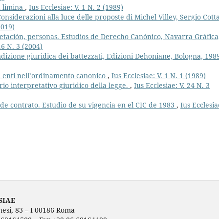
d limina
,
Ius Ecclesiae: V. 1 N. 2 (1989)
Considerazioni alla luce delle proposte di Michel Villey, Sergio Cott
2019)
etación, personas. Estudios de Derecho Canónico, Navarra Gráfica
16 N. 3 (2004)
ondizione giuridica dei battezzati, Edizioni Dehoniane, Bologna, 1989
 enti nell’ordinamento canonico
,
Ius Ecclesiae: V. 1 N. 1 (1989)
erio interpretativo giuridico della legge.
,
Ius Ecclesiae: V. 24 N. 3
de contrato. Estudio de su vigencia en el CIC de 1983
,
Ius Ecclesia
SIAE
nesi, 83 – I 00186 Roma