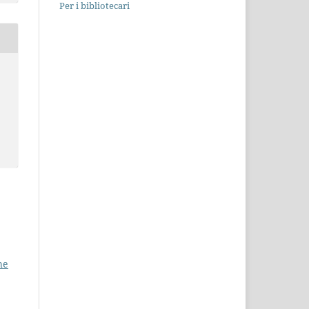
Per i bibliotecari
he