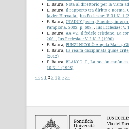
E. Baura,
Nota al direttorio per la visita a
E. Baura,
Il rapporto tra diritto e norma. 
Javier Hervada
,
Ius Ecclesiae: V. 31 N. 1 (
E. Baura,
OTADUY Javier, Fuentes, interpr
Pamplona, 2002, p. 608.
,
Ius Ecclesiae: V. 
E. Baura,
AA.VV., Il fedele cristiano. La c
266.
,
Ius Ecclesiae: V. 2 N. 2 (1990)
E. Baura,
PUNZI NICOLÒ Angela Maria, Gli
E. Baura,
La realtà disciplinata quale crit
(2012)
E. Baura,
BLANCO, T., La noción canònica 
10 N. 1 (1998)
<<
<
1
2
3
4
5
>
>>
IUS ECCLE
Via dei Far