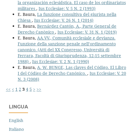
la organización eclesidstica. El caso de los ordinariatos
militares
,
Ius Ecclesiae: V. 5 N. 2 (1993)
E. Baura,
La funzione consultiva del giurista nella
Chiesa
,
Ius Ecclesiae: V. 26 N. 1 (2014)
E. Baura,
Bernárdez Cantón, A., Parte General de
Derecho Canònico
,
Ius Ecclesiae: V. 31 N. 1 (2019)
E. Baura,
AA.VV., Comunità ecclesiale e devianza.
Funzione della sanzione penale nell’ordinamento
canonico. (Atti del XX Congresso, Università di
Ferrara, Facoltà di Giurisprudenza, 12-15 settembre
1988)
,
Ius Ecclesiae: V. 2 N. 1 (1990)
E. Baura,
A. W. BUNGE, Las claves del Código. El Libro
I del Código de Derecho Canónico.
,
Ius Ecclesiae: V. 20
N. 3 (2008)
<<
<
1
2
3
4
5
>
>>
LINGUA
English
Italiano