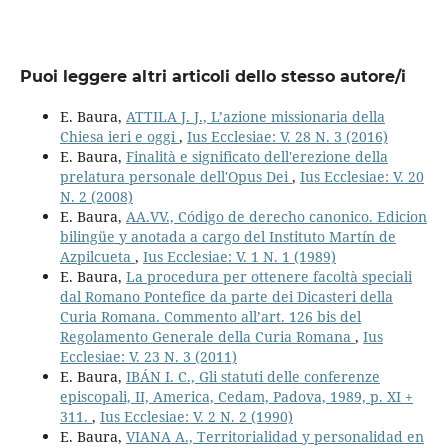
Puoi leggere altri articoli dello stesso autore/i
E. Baura,
ATTILA J. J., L’azione missionaria della
Chiesa ieri e oggi
,
Ius Ecclesiae: V. 28 N. 3 (2016)
E. Baura,
Finalità e significato dell'erezione della
prelatura personale dell'Opus Dei
,
Ius Ecclesiae: V. 20
N. 2 (2008)
E. Baura,
AA.VV., Código de derecho canonico. Edicion
bilingüe y anotada a cargo del Instituto Martín de
Azpilcueta
,
Ius Ecclesiae: V. 1 N. 1 (1989)
E. Baura,
La procedura per ottenere facoltà speciali
dal Romano Pontefice da parte dei Dicasteri della
Curia Romana. Commento all’art. 126 bis del
Regolamento Generale della Curia Romana
,
Ius
Ecclesiae: V. 23 N. 3 (2011)
E. Baura,
IBÁN I. C., Gli statuti delle conferenze
episcopali, II, America, Cedam, Padova, 1989, p. XI +
311.
,
Ius Ecclesiae: V. 2 N. 2 (1990)
E. Baura,
VIANA A., Territorialidad y personalidad en