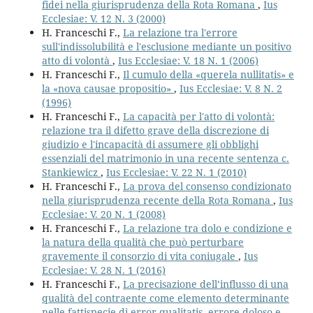
fidei nella giurisprudenza della Rota Romana
,
Ius
Ecclesiae: V. 12 N. 3 (2000)
H. Franceschi F.,
La relazione tra l'errore
sull'indissolubilità e l'esclusione mediante un positivo
atto di volontà
,
Ius Ecclesiae: V. 18 N. 1 (2006)
H. Franceschi F.,
Il cumulo della «querela nullitatis» e
la «nova causae propositio»
,
Ius Ecclesiae: V. 8 N. 2
(1996)
H. Franceschi F.,
La capacità per l'atto di volontà:
relazione tra il difetto grave della discrezione di
giudizio e l'incapacità di assumere gli obblighi
essenziali del matrimonio in una recente sentenza c.
Stankiewicz
,
Ius Ecclesiae: V. 22 N. 1 (2010)
H. Franceschi F.,
La prova del consenso condizionato
nella giurisprudenza recente della Rota Romana
,
Ius
Ecclesiae: V. 20 N. 1 (2008)
H. Franceschi F.,
La relazione tra dolo e condizione e
la natura della qualità che può perturbare
gravemente il consorzio di vita coniugale
,
Ius
Ecclesiae: V. 28 N. 1 (2016)
H. Franceschi F.,
La precisazione dell’influsso di una
qualità del contraente come elemento determinante
nelle fattispecie di error qualitatis, errore doloso e