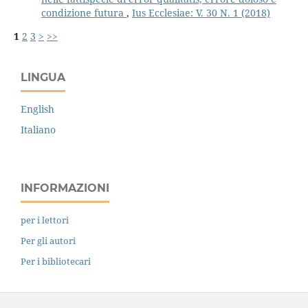
condizione futura
,
Ius Ecclesiae: V. 30 N. 1 (2018)
1
2
3
>
>>
LINGUA
English
Italiano
INFORMAZIONI
per i lettori
Per gli autori
Per i bibliotecari