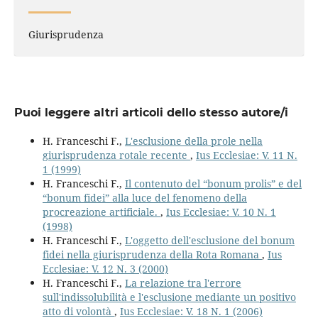
Giurisprudenza
Puoi leggere altri articoli dello stesso autore/i
H. Franceschi F.,
L'esclusione della prole nella
giurisprudenza rotale recente
,
Ius Ecclesiae: V. 11 N.
1 (1999)
H. Franceschi F.,
Il contenuto del “bonum prolis” e del
“bonum fidei” alla luce del fenomeno della
procreazione artificiale.
,
Ius Ecclesiae: V. 10 N. 1
(1998)
H. Franceschi F.,
L'oggetto dell'esclusione del bonum
fidei nella giurisprudenza della Rota Romana
,
Ius
Ecclesiae: V. 12 N. 3 (2000)
H. Franceschi F.,
La relazione tra l'errore
sull'indissolubilità e l'esclusione mediante un positivo
atto di volontà
,
Ius Ecclesiae: V. 18 N. 1 (2006)