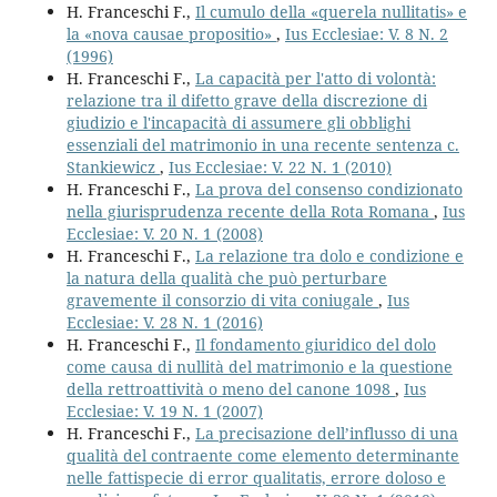
H. Franceschi F.,
Il cumulo della «querela nullitatis» e
la «nova causae propositio»
,
Ius Ecclesiae: V. 8 N. 2
(1996)
H. Franceschi F.,
La capacità per l'atto di volontà:
relazione tra il difetto grave della discrezione di
giudizio e l'incapacità di assumere gli obblighi
essenziali del matrimonio in una recente sentenza c.
Stankiewicz
,
Ius Ecclesiae: V. 22 N. 1 (2010)
H. Franceschi F.,
La prova del consenso condizionato
nella giurisprudenza recente della Rota Romana
,
Ius
Ecclesiae: V. 20 N. 1 (2008)
H. Franceschi F.,
La relazione tra dolo e condizione e
la natura della qualità che può perturbare
gravemente il consorzio di vita coniugale
,
Ius
Ecclesiae: V. 28 N. 1 (2016)
H. Franceschi F.,
Il fondamento giuridico del dolo
come causa di nullità del matrimonio e la questione
della rettroattività o meno del canone 1098
,
Ius
Ecclesiae: V. 19 N. 1 (2007)
H. Franceschi F.,
La precisazione dell’influsso di una
qualità del contraente come elemento determinante
nelle fattispecie di error qualitatis, errore doloso e