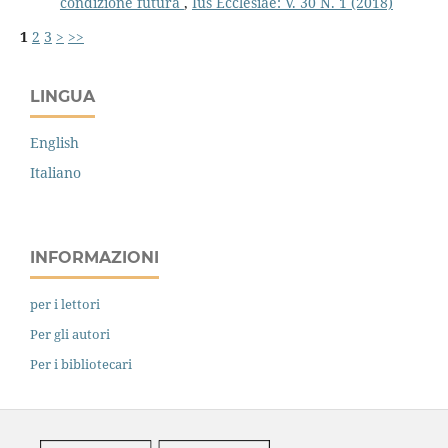
condizione futura
,
Ius Ecclesiae: V. 30 N. 1 (2018)
1
2
3
>
>>
LINGUA
English
Italiano
INFORMAZIONI
per i lettori
Per gli autori
Per i bibliotecari