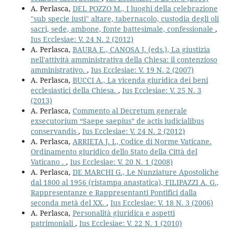
A. Perlasca,
DEL POZZO M., I luoghi della celebrazione
"sub specie iusti" altare, tabernacolo, custodia degli oli
sacri, sede, ambone, fonte battesimale, confessionale
,
Ius Ecclesiae: V. 24 N. 2 (2012)
A. Perlasca,
BAURA E., CANOSA J. (eds.), La giustizia
nell'attività amministrativa della Chiesa: il contenzioso
amministrativo.
,
Ius Ecclesiae: V. 19 N. 2 (2007)
A. Perlasca,
BUCCI A., La vicenda giuridica dei beni
ecclesiastici della Chiesa.
,
Ius Ecclesiae: V. 25 N. 3
(2013)
A. Perlasca,
Commento al Decretum generale
exsecutorium “Saepe saepius” de actis iudicialibus
conservandis
,
Ius Ecclesiae: V. 24 N. 2 (2012)
A. Perlasca,
ARRIETA J. I., Codice di Norme Vaticane.
Ordinamento giuridico dello Stato della Città del
Vaticano .
,
Ius Ecclesiae: V. 20 N. 1 (2008)
A. Perlasca,
DE MARCHI G., Le Nunziature Apostoliche
dal 1800 al 1956 (ristampa anastatica), FILIPAZZI A. G.,
Rappresentanze e Rappresentanti Pontifici dalla
seconda metà del XX.
,
Ius Ecclesiae: V. 18 N. 3 (2006)
A. Perlasca,
Personalità giuridica e aspetti
patrimoniali
,
Ius Ecclesiae: V. 22 N. 1 (2010)