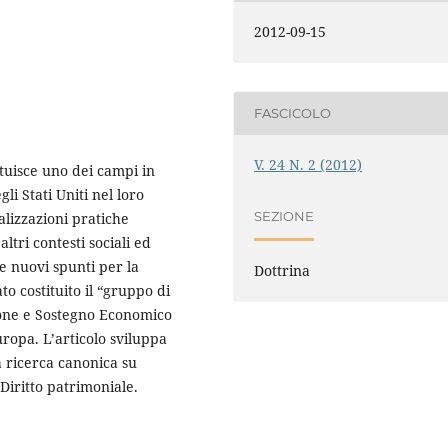
2012-09-15
FASCICOLO
V. 24 N. 2 (2012)
ituisce uno dei campi in
li Stati Uniti nel loro
SEZIONE
lizzazioni pratiche
tri contesti sociali ed
ire nuovi spunti per la
Dottrina
to costituito il “gruppo di
ione e Sostegno Economico
uropa. L’articolo sviluppa
a ricerca canonica su
Diritto patrimoniale.