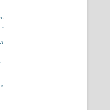
ice
,
Ius
mp,
ca
Ius