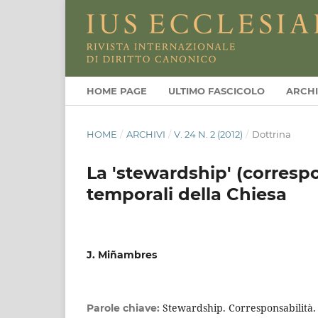
HOME PAGE
ULTIMO FASCICOLO
ARCHI
HOME
/
ARCHIVI
/
V. 24 N. 2 (2012)
/
Dottrina
La 'stewardship' (correspo
temporali della Chiesa
J. Miñambres
Stewardship. Corresponsabilità
Parole chiave: