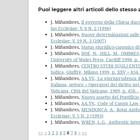
Puoi leggere altri articoli dello stesso 
J. Miñambres,
Il governo della Chiesa dur
Ius Ecclesiae: V. 8 N. 2 (1996)
J. Miñambres,
Nuove determinazioni sulle c
Ecclesiae: V. 19 N. 3 (2007)
J. Miñambres,
Status giuridico-canonico di
J. Miñambres,
DOE, N., HILL, M., OMBRES, 
University of Wales Press, Cardiff 1998, p.
J. Miñambres,
CENTRO STUDI SUGLI ENTI EC
Iudica, Giuffrè, Milano 1999, p. XXV + 834
J. Miñambres,
AA.VV., La giurisprudenza dei
Italiana, settore « Operatori del diritto ne
Vaticana, Città del Vaticano, 1989, p. 458.
J. Miñambres,
Nuovo assetto del Pontificio
J. Miñambres,
AA.VV., Code of Canon Law
J. Miñambres,
MENDONÇA, A., Rotai Anthol
Ecclesiae: V. 5 N. 2 (1993)
J. Miñambres,
WREN, L.G., Authentic inte
<<
<
1
2
3
4
5
6
7
8
>
>>