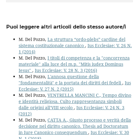
Puoi leggere altri articoli dello stesso autore/i
M. Del Pozzo,
La struttura “ordo-plebs” cardine del
sistema costituzionale canonico
,
Ius Ecclesiae: V. 26 N.
1 (2014)
M. Del Pozzo,
I titoli di competenza e la "concorrenza
materiale" alla luce del m.p. "Mitis iudex Dominus
Iesus"
,
Ius Ecclesiae: V. 28 N. 3 (2016)
M. Del Pozzo,
L'annosa questione della
"fondamentalità" e la portata dei diritti dei fedeli
,
Ius
Ecclesiae: V. 27 N. 2 (2015)
M. Del Pozzo,
VENTRELLA MANCINI C., Tempo divino
e identità religiosa. Culto rappresentanza simboli
dalle origini all’VIII secolo
,
Ius Ecclesiae: V. 24 N. 3
(2012)
M. Del Pozzo,
CATTA A., Giusto processo e verità della
decisione nel diritto canonico. Thesis ad Doctoratum
in Iure Canonico consequendum
,
Ius Ecclesiae: V. 30
N. 1 (2018)