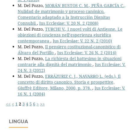
M. Del Pozzo,
MORÁN BUSTOS C. M., PEÑA GARCÍA C.,
Nulidad de matrimonio y proceso canónico.
Comentario adaptado a la Instrucción Dignitas
Connubii
,
Ius Ecclesiae: V. 20 N. 2 (2008)
M. Del Pozzo,
TURCHI V., I nuovi volti di Antigone. Le
obiezioni di coscienza nell’esperienza giuridica
contemporanea
,
Ius Ecclesiae: V. 22 N. 2 (2010)
M. Del Pozzo,
Il pensiero costituzional-canonistico di
Álvaro del Portillo
,
Ius Ecclesiae: V. 26 N. 2 (2014)
M. Del Pozzo,
La richiesta del battesimo in situazioni
contrarie alla dignità del matrimonio
,
Ius Ecclesiae: V.
24 N. 3 (2012)
M. Del Pozzo,
ERRÁZURIZ C. J., NAVARRO L. (eds.), Il
concetto di diritto canonico. Storia e prospettive,
Giuffrè Editore, Milano, 2000, p. 378.
,
Ius Ecclesiae: V.
16 N. 1 (2004)
<<
<
1
2
3
4
5
6
>
>>
LINGUA