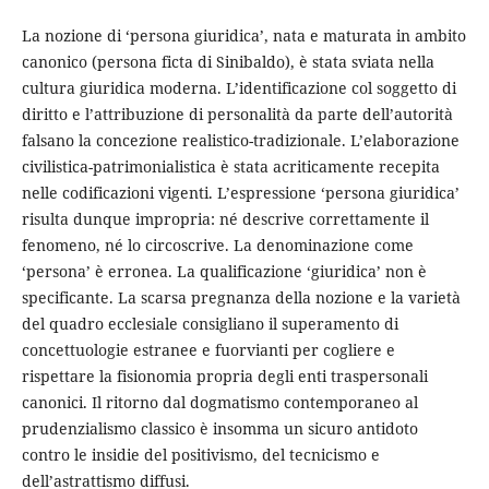
La nozione di ‘persona giuridica’, nata e maturata in ambito
canonico (persona ficta di Sinibaldo), è stata sviata nella
cultura giuridica moderna. L’identificazione col soggetto di
diritto e l’attribuzione di personalità da parte dell’autorità
falsano la concezione realistico-tradizionale. L’elaborazione
civilistica-patrimonialistica è stata acriticamente recepita
nelle codificazioni vigenti. L’espressione ‘persona giuridica’
risulta dunque impropria: né descrive correttamente il
fenomeno, né lo circoscrive. La denominazione come
‘persona’ è erronea. La qualificazione ‘giuridica’ non è
specificante. La scarsa pregnanza della nozione e la varietà
del quadro ecclesiale consigliano il superamento di
concettuologie estranee e fuorvianti per cogliere e
rispettare la fisionomia propria degli enti traspersonali
canonici. Il ritorno dal dogmatismo contemporaneo al
prudenzialismo classico è insomma un sicuro antidoto
contro le insidie del positivismo, del tecnicismo e
dell’astrattismo diffusi.