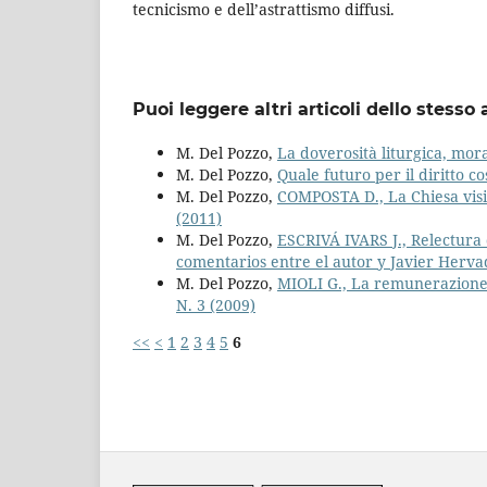
tecnicismo e dell’astrattismo diffusi.
Puoi leggere altri articoli dello stesso 
M. Del Pozzo,
La doverosità liturgica, mora
M. Del Pozzo,
Quale futuro per il diritto c
M. Del Pozzo,
COMPOSTA D., La Chiesa visibi
(2011)
M. Del Pozzo,
ESCRIVÁ IVARS J., Relectura 
comentarios entre el autor y Javier Hervad
M. Del Pozzo,
MIOLI G., La remunerazione d
N. 3 (2009)
<<
<
1
2
3
4
5
6