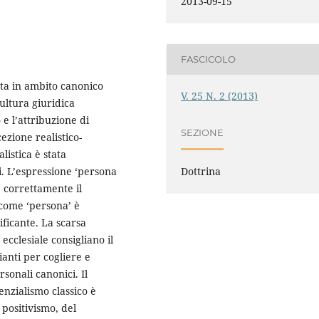
2013-09-15
FASCICOLO
ata in ambito canonico
V. 25 N. 2 (2013)
cultura giuridica
 e l’attribuzione di
SEZIONE
ezione realistico-
listica è stata
i. L’espressione ‘persona
Dottrina
 correttamente il
come ‘persona’ è
ificante. La scarsa
cclesiale consigliano il
anti per cogliere e
rsonali canonici. Il
nzialismo classico è
 positivismo, del