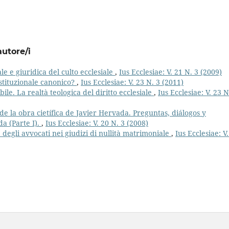
autore/i
le e giuridica del culto ecclesiale
,
Ius Ecclesiae: V. 21 N. 3 (2009)
ostituzionale canonico?
,
Ius Ecclesiae: V. 23 N. 3 (2011)
le. La realtà teologica del diritto ecclesiale
,
Ius Ecclesiae: V. 23 N
de la obra cietífica de Javier Hervada. Preguntas, diálogos y
a (Parte I).
,
Ius Ecclesiae: V. 20 N. 3 (2008)
egli avvocati nei giudizi di nullità matrimoniale
,
Ius Ecclesiae: V