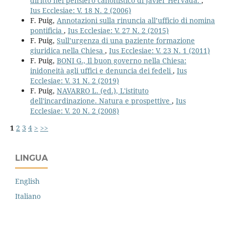
diritto nel pensiero canonistico di Javier Hervada.
,
Ius Ecclesiae: V. 18 N. 2 (2006)
F. Puig,
Annotazioni sulla rinuncia all’ufficio di nomina
pontificia
,
Ius Ecclesiae: V. 27 N. 2 (2015)
F. Puig,
Sull’urgenza di una paziente formazione
giuridica nella Chiesa
,
Ius Ecclesiae: V. 23 N. 1 (2011)
F. Puig,
BONI G., Il buon governo nella Chiesa:
inidoneità agli uffici e denuncia dei fedeli
,
Ius
Ecclesiae: V. 31 N. 2 (2019)
F. Puig,
NAVARRO L. (ed.), L'istituto
dell'incardinazione. Natura e prospettive
,
Ius
Ecclesiae: V. 20 N. 2 (2008)
1
2
3
4
>
>>
LINGUA
English
Italiano