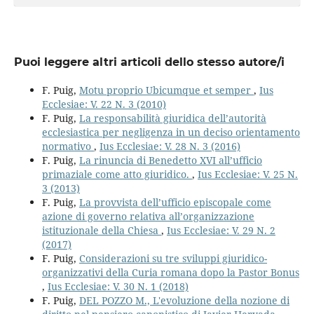
Puoi leggere altri articoli dello stesso autore/i
F. Puig,
Motu proprio Ubicumque et semper
,
Ius
Ecclesiae: V. 22 N. 3 (2010)
F. Puig,
La responsabilità giuridica dell’autorità
ecclesiastica per negligenza in un deciso orientamento
normativo
,
Ius Ecclesiae: V. 28 N. 3 (2016)
F. Puig,
La rinuncia di Benedetto XVI all’ufficio
primaziale come atto giuridico.
,
Ius Ecclesiae: V. 25 N.
3 (2013)
F. Puig,
La provvista dell’ufficio episcopale come
azione di governo relativa all’organizzazione
istituzionale della Chiesa
,
Ius Ecclesiae: V. 29 N. 2
(2017)
F. Puig,
Considerazioni su tre sviluppi giuridico-
organizzativi della Curia romana dopo la Pastor Bonus
,
Ius Ecclesiae: V. 30 N. 1 (2018)
F. Puig,
DEL POZZO M., L'evoluzione della nozione di