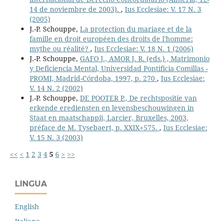
14 de noviembre de 2003).
,
Ius Ecclesiae: V. 17 N. 3
(2005)
J.-P. Schouppe,
La protection du mariage et de la
famille en droit européen des droits de l'homme:
mythe ou réalité?
,
Ius Ecclesiae: V. 18 N. 1 (2006)
J.-P. Schouppe,
GAFO J., AMOR J. R. (eds.) , Matrimonio
y Deficiencia Mental, Universidad Pontificia Comillas -
PROMI, Madrid-Córdoba, 1997, p. 270
,
Ius Ecclesiae:
V. 14 N. 2 (2002)
J.-P. Schouppe,
DE POOTER P., De rechtspositie van
erkende erediensten en levensbeschouwingen in
Staat en maatschappij, Larcier, Bruxelles, 2003,
préface de M. Tysebaert, p. XXIX+575.
,
Ius Ecclesiae:
V. 15 N. 3 (2003)
<<
<
1
2
3
4
5
6
>
>>
LINGUA
English