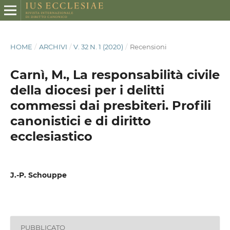
HOME
/
ARCHIVI
/
V. 32 N. 1 (2020)
/
Recensioni
Carnì, M., La responsabilità civile
della diocesi per i delitti
commessi dai presbiteri. Profili
canonistici e di diritto
ecclesiastico
J.-P. Schouppe
PUBBLICATO