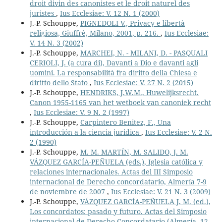
droit divin des canonistes et le droit naturel des
juristes
,
Ius Ecclesiae: V. 12 N. 1 (2000)
J.-P. Schouppe,
PIGNEDOLI V., Privacy e libertà
religiosa, Giuffrè, Milano, 2001, p. 216.
,
Ius Ecclesiae:
V. 14 N. 3 (2002)
J.-P. Schouppe,
MARCHEI, N. - MILANI, D. - PASQUALI
CERIOLI, J. (a cura di), Davanti a Dio e davanti agli
uomini. La responsabilità fra diritto della Chiesa e
diritto dello Stato
,
Ius Ecclesiae: V. 27 N. 2 (2015)
J.-P. Schouppe,
HENDRIKS, J.W.M., Huwelijksrecht.
Canon 1955-1165 van het wetboek van canoniek recht
,
Ius Ecclesiae: V. 9 N. 2 (1997)
J.-P. Schouppe,
Carpintero Benitez, F., Una
introducción a la ciencia juridica
,
Ius Ecclesiae: V. 2 N.
2 (1990)
J.-P. Schouppe,
M. M. MARTÍN, M. SALIDO, J. M.
VÁZQUEZ GARCÍA-PEÑUELA (eds.), Iglesia católica y
relaciones internacionales. Actas del III Simposio
internacional de Derecho concordatario, Almería 7-9
de noviembre de 2007
,
Ius Ecclesiae: V. 21 N. 3 (2009)
J.-P. Schouppe,
VÁZQUEZ GARCÍA-PEÑUELA J. M. (ed.),
Los concordatos: pasado y futuro. Actas del Simposio
internacional de Derecho Concordatario (Almería, 12-