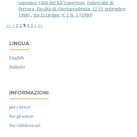
canonico. (Atti del XX Congresso, Università di
Ferrara, Facoltà di Giurisprudenza, 12-15 settembre
1988)
,
Ius Ecclesiae: V. 2 N. 1 (1990)
<<
<
1
2
3
4
5
>
>>
LINGUA
English
Italiano
INFORMAZIONI
per i lettori
Per gli autori
Per i bibliotecari