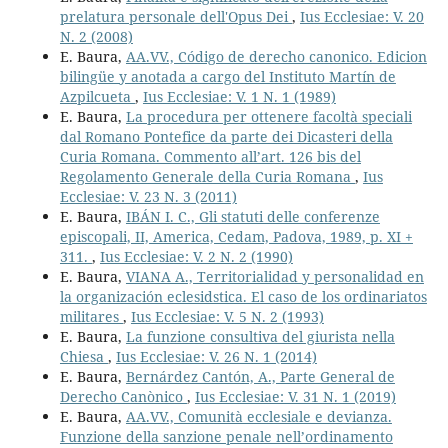
prelatura personale dell'Opus Dei
,
Ius Ecclesiae: V. 20
N. 2 (2008)
E. Baura,
AA.VV., Código de derecho canonico. Edicion
bilingüe y anotada a cargo del Instituto Martín de
Azpilcueta
,
Ius Ecclesiae: V. 1 N. 1 (1989)
E. Baura,
La procedura per ottenere facoltà speciali
dal Romano Pontefice da parte dei Dicasteri della
Curia Romana. Commento all’art. 126 bis del
Regolamento Generale della Curia Romana
,
Ius
Ecclesiae: V. 23 N. 3 (2011)
E. Baura,
IBÁN I. C., Gli statuti delle conferenze
episcopali, II, America, Cedam, Padova, 1989, p. XI +
311.
,
Ius Ecclesiae: V. 2 N. 2 (1990)
E. Baura,
VIANA A., Territorialidad y personalidad en
la organización eclesidstica. El caso de los ordinariatos
militares
,
Ius Ecclesiae: V. 5 N. 2 (1993)
E. Baura,
La funzione consultiva del giurista nella
Chiesa
,
Ius Ecclesiae: V. 26 N. 1 (2014)
E. Baura,
Bernárdez Cantón, A., Parte General de
Derecho Canònico
,
Ius Ecclesiae: V. 31 N. 1 (2019)
E. Baura,
AA.VV., Comunità ecclesiale e devianza.
Funzione della sanzione penale nell’ordinamento