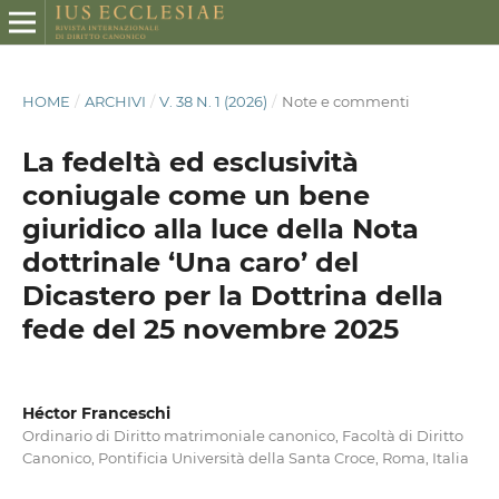
HOME
/
ARCHIVI
/
V. 38 N. 1 (2026)
/
Note e commenti
La fedeltà ed esclusività
coniugale come un bene
giuridico alla luce della Nota
dottrinale ‘Una caro’ del
Dicastero per la Dottrina della
fede del 25 novembre 2025
Héctor Franceschi
Ordinario di Diritto matrimoniale canonico, Facoltà di Diritto
Canonico, Pontificia Università della Santa Croce, Roma, Italia