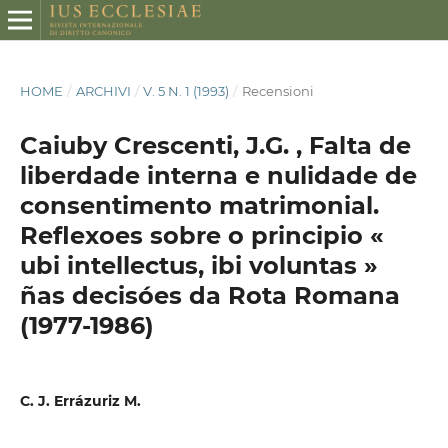
HOME
/
ARCHIVI
/
V. 5 N. 1 (1993)
/
Recensioni
Caiuby Crescenti, J.G. , Falta de
liberdade interna e nulidade de
consentimento matrimonial.
Reflexoes sobre o principio «
ubi intellectus, ibi voluntas »
ñas decisóes da Rota Romana
(1977-1986)
C. J. Errázuriz M.