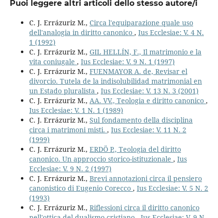
Puoi leggere altri articoli dello stesso autore/i
C. J. Errázuriz M.,
Circa l'equiparazione quale uso
dell'analogia in diritto canonico
,
Ius Ecclesiae: V. 4 N.
1 (1992)
C. J. Errázuriz M.,
GIL HELLÍN, F., Il matrimonio e la
vita coniugale
,
Ius Ecclesiae: V. 9 N. 1 (1997)
C. J. Errázuriz M.,
FUENMAYOR A. de, Revisar el
divorcio. Tutela de la indisolubilidad matrimonial en
un Estado pluralista
,
Ius Ecclesiae: V. 13 N. 3 (2001)
C. J. Errázuriz M.,
AA. VV., Teologia e diritto canonico
,
Ius Ecclesiae: V. 1 N. 1 (1989)
C. J. Errázuriz M.,
Sul fondamento della disciplina
circa i matrimoni misti.
,
Ius Ecclesiae: V. 11 N. 2
(1999)
C. J. Errázuriz M.,
ERDÖ P., Teologia del diritto
canonico. Un approccio storico-istituzionale
,
Ius
Ecclesiae: V. 9 N. 2 (1997)
C. J. Errázuriz M.,
Brevi annotazioni circa il pensiero
canonistico di Eugenio Corecco
,
Ius Ecclesiae: V. 5 N. 2
(1993)
C. J. Errázuriz M.,
Riflessioni circa il diritto canonico
nell'ottica del dualismo cristiano
,
Ius Ecclesiae: V. 9 N.