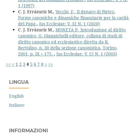
1 (1997)
C. J. Errázuriz M.,
Vecchi, F., Il denaro di Pietro.
Forme canoniche e dinamiche finanziarie per la carità
del Papa
,
Ius Ecclesiae: V. 32 N. 1 (2020)
C. J. Errázuriz M.,
MONETA P., Introduzione al diritto
canonico, G. Giappichelli editore, collana di studi di
diritto canonico ed ecclesiastico diretta da R.
Bertolino, n. 30 della sezione canonistica, Torino,
2001, p. IX + 175.
,
Ius Ecclesiae: V. 15 N. 1 (2003)
<<
<
1
2
3
4
5
6
7
8
>
>>
LINGUA
English
Italiano
INFORMAZIONI