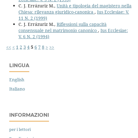
C. J. Errázuriz M.,
Unità e tipologia del magistero nella
Chiesa: rilevanza giuridico-canonica
,
Ius Ecclesiae: V.
11 N. 2 (1999)
C. J. Errázuriz M.,
Riflessioni sulla capacità
consensuale nel matrimonio canonico
,
Ius Ecclesiae:
V. 6 N. 2 (1994)
<<
<
1
2
3
4
5
6
7
8
>
>>
LINGUA
English
Italiano
INFORMAZIONI
per i lettori