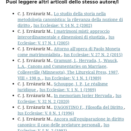
Puoi leggere altri articoli dello stesso autore/i
C. J. Errázuriz M.,
Lo studio della storia nella
metodologia canonistica: la rilevanza della nozione di
diritto
,
Ius Ecclesiae: V. 14 N. 2 (2002)
C. J. Errázuriz M.,
I matrimoni misti: approccio
interordinamentale e dimensioni di giustizia
,
Ius
Ecclesiae: V. 17 N. 1 (2005)
C. J. Errázuriz M.,
Attorno all'opera di Paolo Moneta
come matrimonialista
,
Ius Ecclesiae: V. 27 N. 2 (2015)
C. J. Errázuriz M.,
Gramunt, I., Hervada, J., Wauck,
L.A., Canons and Commentaries on Marriage,
Collegeville (Minnesota), The Liturgical Press, 1987,
VIII + 198 p.
,
Ius Ecclesiae: V. 1 N. 1 (1989)
C. J. Errázuriz M.,
Schouppe, J. P., Le réalisme
juridique
,
Ius Ecclesiae: V. 1 N. 1 (1989)
C. J. Errázuriz M.,
In memoriam Javier Hervada
,
Ius
Ecclesiae: V. 32 N. 2 (2020)
C. J. Errázuriz M.,
D'AGOSTINO F., Filosofia del Diritto
,
Ius Ecclesiae: V. 8 N. 1 (1996)
C. J. Errázuriz M.,
Ancora sull'equiparazione in diritto
canonico: il caso delle prelature personali
,
Ius
Ecclesiae: V. 5 N. 2 (1993)