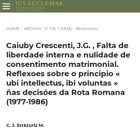
HOME
/
ARCHIVI
/
V. 5 N. 1 (1993)
/
Recensioni
Caiuby Crescenti, J.G. , Falta de
liberdade interna e nulidade de
consentimento matrimonial.
Reflexoes sobre o principio «
ubi intellectus, ibi voluntas »
ñas decisóes da Rota Romana
(1977-1986)
C. J. Errázuriz M.