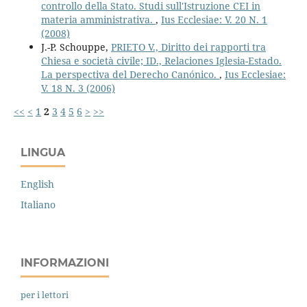
controllo della Stato. Studi sull'Istruzione CEI in
materia amministrativa.
,
Ius Ecclesiae: V. 20 N. 1
(2008)
J.-P. Schouppe,
PRIETO V., Diritto dei rapporti tra
Chiesa e società civile; ID., Relaciones Iglesia-Estado.
La perspectiva del Derecho Canónico.
,
Ius Ecclesiae:
V. 18 N. 3 (2006)
<<
<
1
2
3
4
5
6
>
>>
LINGUA
English
Italiano
INFORMAZIONI
per i lettori