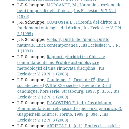
J.-P. Schouppe,
MORGANTE, M., L’amministrazione dei
beni temporali della Chiesa
,
Ius Ecclesiae: V. 7 N. 1
(1995)
J.-P. Schouppe,
COMPOSTA D., Filosofia del diritto IL I
fondamenti ontologici del diritto
,
Ius Ecclesiae: V. 7 N.
2 (1995)
J.-P. Schouppe,
Viola. F, Diritti dell’uomo. Diritto
naturale. Etica contemporanea
,
Ius Ecclesiae: V. 3 N.
1 (1991)
J.-P. Schouppe,
Rapporti giuridici tra Chiesa e
comunità politiche. Profili epistemologici e
metodologici di una rinnovata disciplina
,
Ius
Ecclesiae: V. 20 N. 1 (2008)
J.-P. Schouppe,
Gaudemet, J., Droit de l'Église et
société civile (XVIIIe-XXe siècles), Revue de Droit
canonique, hors série, Strasbourg, 1998, p. 336.
,
Ius
Ecclesiae: V. 12 N. 1 (2000)
J.-P. Schouppe,
D'AGOSTINO F. (ed.), Ius divinum.
Fondamentalismo religioso ed esperienza giuridica, G.
Giappichelli Editrice, Torino, 1998, p. 394.
,
Ius
Ecclesiae: V. 12 N. 3 (2000)
J.-P. Schouppe,
ARRIETA J. I., (ed.), Enti ecclesiastici e