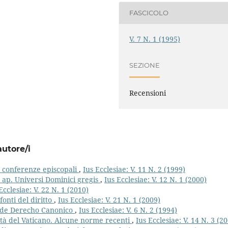
FASCICOLO
V. 7 N. 1 (1995)
SEZIONE
Recensioni
autore/i
le conferenze episcopali
,
Ius Ecclesiae: V. 11 N. 2 (1999)
t. ap. Universi Dominici gregis
,
Ius Ecclesiae: V. 12 N. 1 (2000)
Ecclesiae: V. 22 N. 1 (2010)
fonti del diritto
,
Ius Ecclesiae: V. 21 N. 1 (2009)
 de Derecho Canonico
,
Ius Ecclesiae: V. 6 N. 2 (1994)
ittà del Vaticano. Alcune norme recenti
,
Ius Ecclesiae: V. 14 N. 3 (2