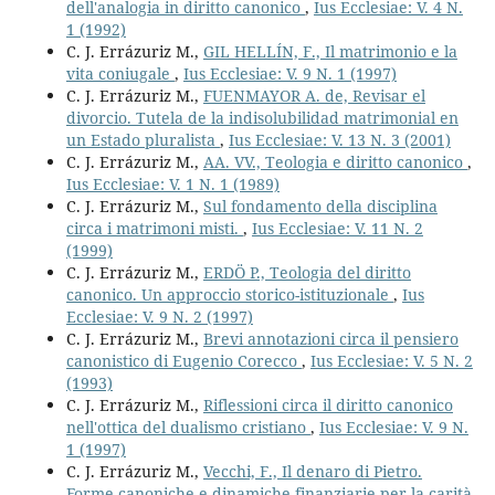
dell'analogia in diritto canonico
,
Ius Ecclesiae: V. 4 N.
1 (1992)
C. J. Errázuriz M.,
GIL HELLÍN, F., Il matrimonio e la
vita coniugale
,
Ius Ecclesiae: V. 9 N. 1 (1997)
C. J. Errázuriz M.,
FUENMAYOR A. de, Revisar el
divorcio. Tutela de la indisolubilidad matrimonial en
un Estado pluralista
,
Ius Ecclesiae: V. 13 N. 3 (2001)
C. J. Errázuriz M.,
AA. VV., Teologia e diritto canonico
,
Ius Ecclesiae: V. 1 N. 1 (1989)
C. J. Errázuriz M.,
Sul fondamento della disciplina
circa i matrimoni misti.
,
Ius Ecclesiae: V. 11 N. 2
(1999)
C. J. Errázuriz M.,
ERDÖ P., Teologia del diritto
canonico. Un approccio storico-istituzionale
,
Ius
Ecclesiae: V. 9 N. 2 (1997)
C. J. Errázuriz M.,
Brevi annotazioni circa il pensiero
canonistico di Eugenio Corecco
,
Ius Ecclesiae: V. 5 N. 2
(1993)
C. J. Errázuriz M.,
Riflessioni circa il diritto canonico
nell'ottica del dualismo cristiano
,
Ius Ecclesiae: V. 9 N.
1 (1997)
C. J. Errázuriz M.,
Vecchi, F., Il denaro di Pietro.
Forme canoniche e dinamiche finanziarie per la carità