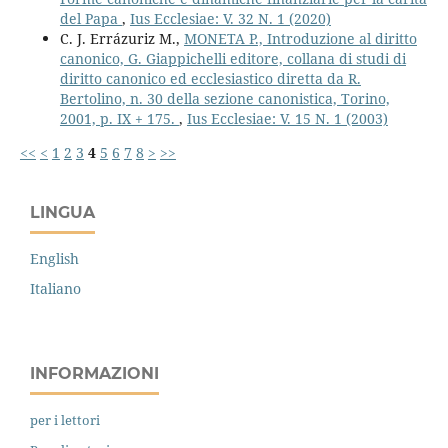
del Papa
,
Ius Ecclesiae: V. 32 N. 1 (2020)
C. J. Errázuriz M.,
MONETA P., Introduzione al diritto
canonico, G. Giappichelli editore, collana di studi di
diritto canonico ed ecclesiastico diretta da R.
Bertolino, n. 30 della sezione canonistica, Torino,
2001, p. IX + 175.
,
Ius Ecclesiae: V. 15 N. 1 (2003)
<<
<
1
2
3
4
5
6
7
8
>
>>
LINGUA
English
Italiano
INFORMAZIONI
per i lettori