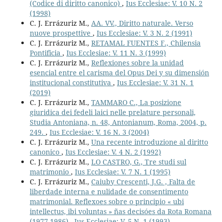
(Codice di diritto canonico)
,
Ius Ecclesiae: V. 10 N. 2
(1998)
C. J. Errázuriz M.,
AA. VV., Diritto naturale. Verso
nuove prospettive
,
Ius Ecclesiae: V. 3 N. 2 (1991)
C. J. Errázuriz M.,
RETAMAL FUENTES F., Chilensia
Pontificia
,
Ius Ecclesiae: V. 11 N. 3 (1999)
C. J. Errázuriz M.,
Reflexiones sobre la unidad
esencial entre el carisma del Opus Dei y su dimensión
institucional constitutiva
,
Ius Ecclesiae: V. 31 N. 1
(2019)
C. J. Errázuriz M.,
TAMMARO C., La posizione
giuridica dei fedeli laici nelle prelature personali,
Studia Antoniana, n. 48, Antonianum, Roma, 2004, p.
249.
,
Ius Ecclesiae: V. 16 N. 3 (2004)
C. J. Errázuriz M.,
Una recente introduzione al diritto
canonico
,
Ius Ecclesiae: V. 4 N. 2 (1992)
C. J. Errázuriz M.,
LO CASTRO, G., Tre studi sul
matrimonio
,
Ius Ecclesiae: V. 7 N. 1 (1995)
C. J. Errázuriz M.,
Caiuby Crescenti, J.G. , Falta de
liberdade interna e nulidade de consentimento
matrimonial. Reflexoes sobre o principio « ubi
intellectus, ibi voluntas » ñas decisóes da Rota Romana
(1977-1986)
,
Ius Ecclesiae: V. 5 N. 1 (1993)