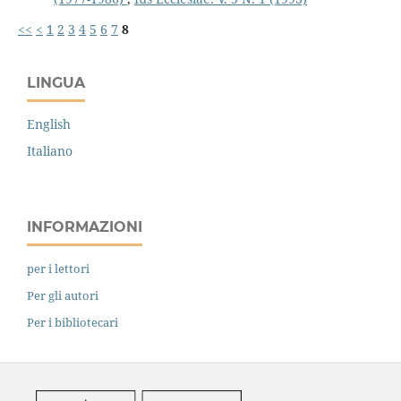
<<
<
1
2
3
4
5
6
7
8
LINGUA
English
Italiano
INFORMAZIONI
per i lettori
Per gli autori
Per i bibliotecari