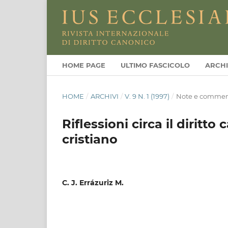
HOME PAGE
ULTIMO FASCICOLO
ARCHI
HOME
/
ARCHIVI
/
V. 9 N. 1 (1997)
/
Note e commen
Riflessioni circa il diritt
cristiano
C. J. Errázuriz M.