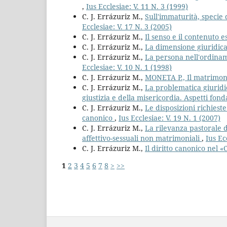
,
Ius Ecclesiae: V. 11 N. 3 (1999)
C. J. Errázuriz M.,
Sull'immaturità, specie 
Ecclesiae: V. 17 N. 3 (2005)
C. J. Errázuriz M.,
Il senso e il contenuto
C. J. Errázuriz M.,
La dimensione giuridic
C. J. Errázuriz M.,
La persona nell'ordinam
Ecclesiae: V. 10 N. 1 (1998)
C. J. Errázuriz M.,
MONETA P., Il matrimon
C. J. Errázuriz M.,
La problematica giuridic
giustizia e della misericordia. Aspetti fo
C. J. Errázuriz M.,
Le disposizioni richieste
canonico
,
Ius Ecclesiae: V. 19 N. 1 (2007)
C. J. Errázuriz M.,
La rilevanza pastorale d
affettivo-sessuali non matrimoniali
,
Ius Ec
C. J. Errázuriz M.,
Il diritto canonico nel 
1
2
3
4
5
6
7
8
>
>>