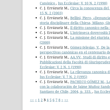
Canónico
,
Ius Ecclesiae: V. 10 N. 2 (1998)
C. J. Errázuriz M.,
Circa la conoscenza del 
15 N. 2 (2003)
C. J. Errázuriz M.,
Bellini, Piero, «Denunci
storia disciplinare della Chiesa, Milano, Gi
C. J. Errázuriz M.,
Il diritto canonico nella
C. J. Errázuriz M.,
L'intrinseca doverosità l
C. J. Errázuriz M.,
La missione del giurista 
(2000)
C. J. Errázuriz M.,
Gómez-Iglesias, V., De l
perspectivas canónicas en el centenario 
C. J. Errázuriz M.,
AA.VV., Studi di diritto
Pubblicazioni della Facoltà di Giurisprude
Ecclesiae: V. 2 N. 1 (1990)
C. J. Errázuriz M.,
La rilevanza canonica d
Ius Ecclesiae: V. 7 N. 2 (1995)
C. J. Errázuriz M.,
PACHECO GÓMEZ M., La se
con la colaboración de Jaime Muñoz Sandov
Santiago de Chile, 2004, p. 333.
,
Ius Eccles
<<
<
1
2
3
4
5
6
7
8
>
>>