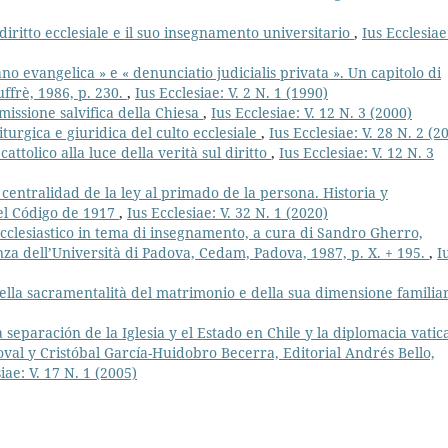
diritto ecclesiale e il suo insegnamento universitario
,
Ius Ecclesiae:
ano evangelica » e « denunciatio judicialis privata ». Un capitolo di
uffrè, 1986, p. 230.
,
Ius Ecclesiae: V. 2 N. 1 (1990)
 missione salvifica della Chiesa
,
Ius Ecclesiae: V. 12 N. 3 (2000)
iturgica e giuridica del culto ecclesiale
,
Ius Ecclesiae: V. 28 N. 2 (2
cattolico alla luce della verità sul diritto
,
Ius Ecclesiae: V. 12 N. 3
a centralidad de la ley al primado de la persona. Historia y
del Código de 1917
,
Ius Ecclesiae: V. 32 N. 1 (2020)
 ecclesiastico in tema di insegnamento, a cura di Sandro Gherro,
nza dell’Università di Padova, Cedam, Padova, 1987, p. X. + 195.
,
I
ella sacramentalità del matrimonio e della sua dimensione famili
paración de la Iglesia y el Estado en Chile y la diplomacia vatic
al y Cristóbal García-Huidobro Becerra, Editorial Andrés Bello,
iae: V. 17 N. 1 (2005)