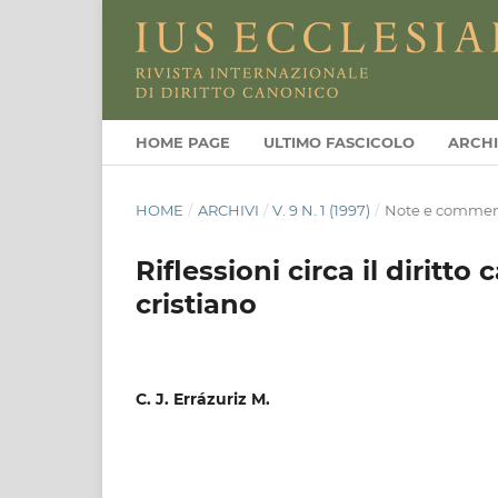
HOME PAGE
ULTIMO FASCICOLO
ARCHI
HOME
/
ARCHIVI
/
V. 9 N. 1 (1997)
/
Note e commen
Riflessioni circa il diritt
cristiano
C. J. Errázuriz M.