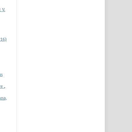
 V.
016)
us
are
,
ana,