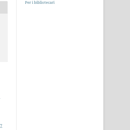
Per i bibliotecari
.
 7