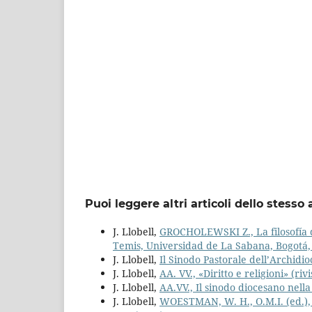
Puoi leggere altri articoli dello stesso 
J. Llobell,
GROCHOLEWSKI Z., La filosofía de
Temis, Universidad de La Sabana, Bogotá,
J. Llobell,
Il Sinodo Pastorale dell’Archidi
J. Llobell,
AA. VV., «Diritto e religioni» (riv
J. Llobell,
AA.VV., Il sinodo diocesano nella
J. Llobell,
WOESTMAN, W. H., O.M.I. (ed.), 