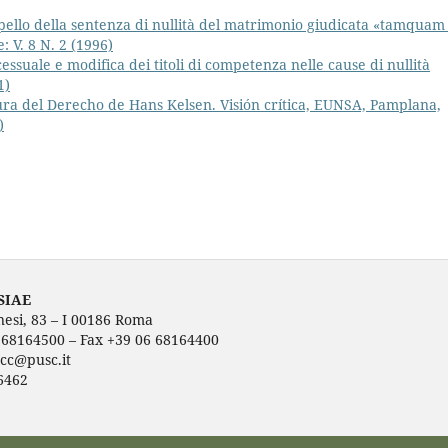
pello della sentenza di nullità del matrimonio giudicata «tamquam
e: V. 8 N. 2 (1996)
ssuale e modifica dei titoli di competenza nelle cause di nullità
1)
ura del Derecho de Hans Kelsen. Visión crítica, EUNSA, Pamplana,
)
SIAE
nesi, 83 – I 00186 Roma
6 68164500 – Fax +39 06 68164400
ecc@pusc.it
6462