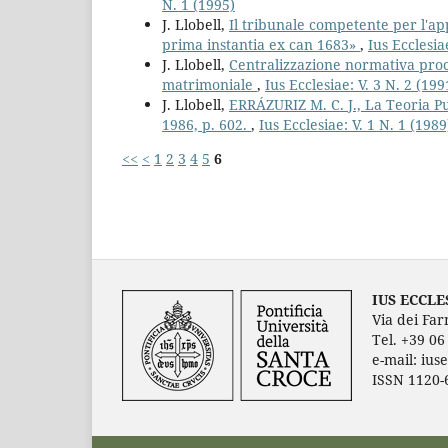
N. 1 (1995)
J. Llobell,
Il tribunale competente per l'ap
prima instantia ex can 1683»
,
Ius Ecclesia
J. Llobell,
Centralizzazione normativa proce
matrimoniale
,
Ius Ecclesiae: V. 3 N. 2 (199
J. Llobell,
ERRÁZURIZ M. C. J., La Teoria P
1986, p. 602.
,
Ius Ecclesiae: V. 1 N. 1 (1989
<<
<
1
2
3
4
5
6
IUS ECCLE
Via dei Far
Tel. +39 0
e-mail: ius
ISSN 1120-