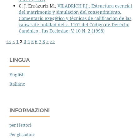
C. J. Errázuriz M.,
VILADRICH P.J., Estructura esencial
del matrimonio y simulación del consentimiento.
Comentario exegético y técnicas de calificación de las
causas de nulidad del c. 1101 del Código de Derecho
Canónico
,
Ius Ecclesiae: V. 10 N. 2 (1998)
<<
<
1
2
3
4
5
6
7
8
>
>>
LINGUA
English
Italiano
INFORMAZIONI
per i lettori
Per gli autori