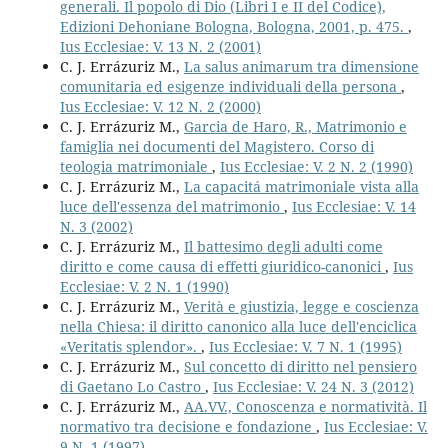
generali. Il popolo di Dio (Libri I e II del Codice),
Edizioni Dehoniane Bologna, Bologna, 2001, p. 475.
,
Ius Ecclesiae: V. 13 N. 2 (2001)
C. J. Errázuriz M.,
La salus animarum tra dimensione
comunitaria ed esigenze individuali della persona
,
Ius Ecclesiae: V. 12 N. 2 (2000)
C. J. Errázuriz M.,
Garcia de Haro, R., Matrimonio e
famiglia nei documenti del Magistero. Corso di
teologia matrimoniale
,
Ius Ecclesiae: V. 2 N. 2 (1990)
C. J. Errázuriz M.,
La capacitá matrimoniale vista alla
luce dell'essenza del matrimonio
,
Ius Ecclesiae: V. 14
N. 3 (2002)
C. J. Errázuriz M.,
Il battesimo degli adulti come
diritto e come causa di effetti giuridico-canonici
,
Ius
Ecclesiae: V. 2 N. 1 (1990)
C. J. Errázuriz M.,
Verità e giustizia, legge e coscienza
nella Chiesa: il diritto canonico alla luce dell'enciclica
«Veritatis splendor».
,
Ius Ecclesiae: V. 7 N. 1 (1995)
C. J. Errázuriz M.,
Sul concetto di diritto nel pensiero
di Gaetano Lo Castro
,
Ius Ecclesiae: V. 24 N. 3 (2012)
C. J. Errázuriz M.,
AA.VV., Conoscenza e normatività. Il
normativo tra decisione e fondazione
,
Ius Ecclesiae: V.
9 N. 1 (1997)