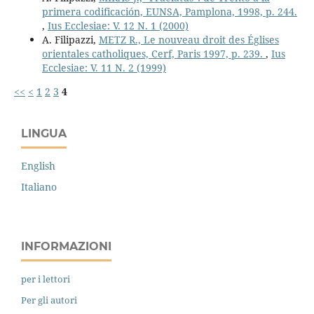
primera codificación, EUNSA, Pamplona, 1998, p. 244.
,
Ius Ecclesiae: V. 12 N. 1 (2000)
A. Filipazzi,
METZ R., Le nouveau droit des Églises
orientales catholiques, Cerf, Paris 1997, p. 239.
,
Ius
Ecclesiae: V. 11 N. 2 (1999)
<<
<
1
2
3
4
LINGUA
English
Italiano
INFORMAZIONI
per i lettori
Per gli autori