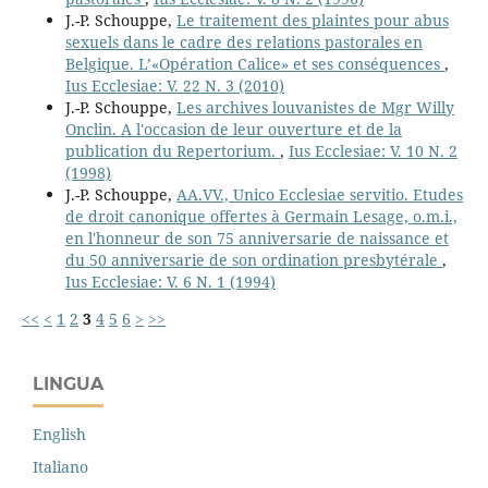
J.-P. Schouppe,
Le traitement des plaintes pour abus
sexuels dans le cadre des relations pastorales en
Belgique. L’«Opération Calice» et ses conséquences
,
Ius Ecclesiae: V. 22 N. 3 (2010)
J.-P. Schouppe,
Les archives louvanistes de Mgr Willy
Onclin. A l'occasion de leur ouverture et de la
publication du Repertorium.
,
Ius Ecclesiae: V. 10 N. 2
(1998)
J.-P. Schouppe,
AA.VV., Unico Ecclesiae servitio. Etudes
de droit canonique offertes à Germain Lesage, o.m.i.,
en l'honneur de son 75 anniversarie de naissance et
du 50 anniversarie de son ordination presbytérale
,
Ius Ecclesiae: V. 6 N. 1 (1994)
<<
<
1
2
3
4
5
6
>
>>
LINGUA
English
Italiano