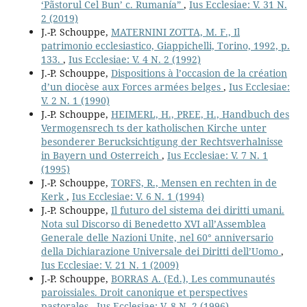
‘Pãstorul Cel Bun’ c. Rumanía”
,
Ius Ecclesiae: V. 31 N.
2 (2019)
J.-P. Schouppe,
MATERNINI ZOTTA, M. F., Il
patrimonio ecclesiastico, Giappichelli, Torino, 1992, p.
133.
,
Ius Ecclesiae: V. 4 N. 2 (1992)
J.-P. Schouppe,
Dispositions à l’occasion de la création
d’un diocèse aux Forces armées belges
,
Ius Ecclesiae:
V. 2 N. 1 (1990)
J.-P. Schouppe,
HEIMERL, H., PREE, H., Handbuch des
Vermogensrech ts der katholischen Kirche unter
besonderer Berucksichtigung der Rechtsverhalnisse
in Bayern und Osterreich
,
Ius Ecclesiae: V. 7 N. 1
(1995)
J.-P. Schouppe,
TORFS, R., Mensen en rechten in de
Kerk
,
Ius Ecclesiae: V. 6 N. 1 (1994)
J.-P. Schouppe,
Il futuro del sistema dei diritti umani.
Nota sul Discorso di Benedetto XVI all’Assemblea
Generale delle Nazioni Unite, nel 60° anniversario
della Dichiarazione Universale dei Diritti dell’Uomo
,
Ius Ecclesiae: V. 21 N. 1 (2009)
J.-P. Schouppe,
BORRAS A. (Ed.), Les communautés
paroissiales. Droit canonique et perspectives
pastorales
,
Ius Ecclesiae: V. 8 N. 2 (1996)