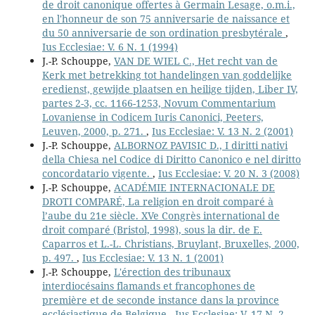
de droit canonique offertes à Germain Lesage, o.m.i.,
en l'honneur de son 75 anniversarie de naissance et
du 50 anniversarie de son ordination presbytérale
,
Ius Ecclesiae: V. 6 N. 1 (1994)
J.-P. Schouppe,
VAN DE WIEL C., Het recht van de
Kerk met betrekking tot handelingen van goddelijke
eredienst, gewijde plaatsen en heilige tijden, Liber IV,
partes 2-3, cc. 1166-1253, Novum Commentarium
Lovaniense in Codicem Iuris Canonici, Peeters,
Leuven, 2000, p. 271.
,
Ius Ecclesiae: V. 13 N. 2 (2001)
J.-P. Schouppe,
ALBORNOZ PAVISIC D., I diritti nativi
della Chiesa nel Codice di Diritto Canonico e nel diritto
concordatario vigente.
,
Ius Ecclesiae: V. 20 N. 3 (2008)
J.-P. Schouppe,
ACADÉMIE INTERNACIONALE DE
DROTI COMPARÉ, La religion en droit comparé à
l’aube du 21e siècle. XVe Congrès international de
droit comparé (Bristol, 1998), sous la dir. de E.
Caparros et L.-L. Christians, Bruylant, Bruxelles, 2000,
p. 497.
,
Ius Ecclesiae: V. 13 N. 1 (2001)
J.-P. Schouppe,
L'érection des tribunaux
interdiocésains flamands et francophones de
première et de seconde instance dans la province
ecclésiastique de Belgique
,
Ius Ecclesiae: V. 17 N. 2