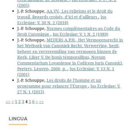
(2005)
J.-P. Schouppe,
AA.VV., Les religions et le droit du
travail. Regards croisés, d’ici et d’ailleurs
,
Ius
Ecclesiae: V. 30 N. 2 (2018)
J.-P. Schouppe,
Normes complémentaires au Code du
Droit Canonique
,
Ius Ecclesiae: V. 1 N. 2 (1989)
J.-P. Schouppe,
MEIJERS A.P.H., Het Vermogensrecht in
het Wetboek van Canoniek Recht. Verwerving, bezit,
beheer en vervreemding van vermogen binnen de
Kerk, Liber V. De bonis temporalibus, Novum
Commentarium Lovaniense in Codicem Iuris Canonici,
Peeters, Leuven, 2000, p.
,
Ius Ecclesiae: V. 13 N. 1
(2001)
J.-P. Schouppe,
Les droits de l’homme et un
programme pour relancer l’Europe
,
Ius Ecclesiae: V.
27 N. 1 (2015)
<<
<
1
2
3
4
5
6
>
>>
LINGUA