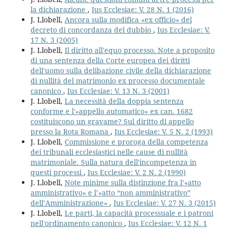
la dichiarazione
,
Ius Ecclesiae: V. 28 N. 1 (2016)
J. Llobell,
Ancora sulla modifica «ex officio» del
decreto di concordanza del dubbio
,
Ius Ecclesiae: V.
17 N. 3 (2005)
J. Llobell,
Il diritto all'equo processo. Note a proposito
di una sentenza della Corte europea dei diritti
dell'uomo sulla delibazione civile della dichiarazione
di nullità del matrimonio ex processo documentale
canonico
,
Ius Ecclesiae: V. 13 N. 3 (2001)
J. Llobell,
La necessità della doppia sentenza
conforme e l'«appello automatico» ex can. 1682
costituiscono un gravame? Sul diritto di appello
presso la Rota Romana
,
Ius Ecclesiae: V. 5 N. 2 (1993)
J. Llobell,
Commissione e proroga della competenza
dei tribunali ecclesiastici nelle cause di nullità
matrimoniale. Sulla natura dell'incompetenza in
questi processi
,
Ius Ecclesiae: V. 2 N. 2 (1990)
J. Llobell,
Note minime sulla distinzione fra l’«atto
amministrativo» e l’«atto “non amministrativo”
dell’Amministrazione»
,
Ius Ecclesiae: V. 27 N. 3 (2015)
J. Llobell,
Le parti, la capacità processuale e i patroni
nell'ordinamento canonico
,
Ius Ecclesiae: V. 12 N. 1