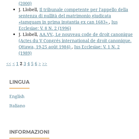
(2000)
J. Llobell,
Il tribunale competente per l'appello della
sentenza di nullità del matrimonio giudicata
«tamquam in prima instantia ex can 1683»
,
Ius
Ecclesiae: V. 8 N. 2 (1996)
J. Llobell,
AA.VV., Le nouveau code de droit canonique
(Actes du V Congrés international de droit canonique.
Ottawa, 19-25 août 1984)
,
Ius Ecclesiae: V. 1 N. 2
(1989)
<<
<
1
2
3
4
5
6
>
>>
LINGUA
English
Italiano
INFORMAZIONI