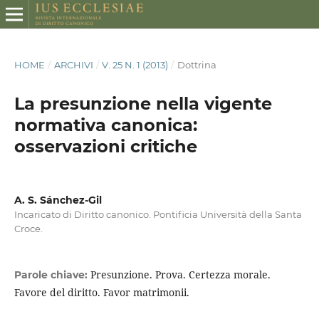
HOME
/
ARCHIVI
/
V. 25 N. 1 (2013)
/
Dottrina
La presunzione nella vigente
normativa canonica:
osservazioni critiche
A. S. Sánchez-Gil
Incaricato di Diritto canonico. Pontificia Università della Santa
Croce.
Presunzione. Prova. Certezza morale.
Parole chiave:
Favore del diritto. Favor matrimonii.