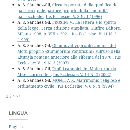
A. S. Sánchez-Gil,
Circa la portata della qualifica del
parroco quale pastore proprio della comunità
parrocchiale
,
Ius Ecclesiae: V. 8 N. 1 (1996)
A. S. Sánchez-Gil,
FROSINI V., La lettera e lo spirito
della legge, Terza edizione ampliata, Giuffrè Editore,
Milano 1998, p. VIII + 202.
,
Ius Ecclesiae: V. 11 N. 3
(1999)
A. S. Sánchez-Gil,
Gli innovativi profili canonici del
Motu proprio «Summorum Pontificum» sull'uso della
Liturgia romana anteriore alla riforma del 1970
,
Ius
Ecclesiae: V. 19 N. 3 (2007)
A. S. Sánchez-Gil,
Profili canonici del Motu proprio
Misericordia Dei
,
Ius Ecclesiae: V. 14 N. 2 (2002)
A. S. Sánchez-Gil,
MONETA P., Matrimonio religioso e
ordinamento civile
,
Ius Ecclesiae: V. 6 N. 1 (1994)
1
2
>
>>
LINGUA
English