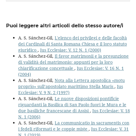
Puoi leggere altri articoli dello stesso autore/i
A. S. Sánchez-Gil,
L'elenco dei privilegi e delle facoltà
dei Cardinali di Santa Romana Chiesa e il loro statuto
giuridico
,
Ius Ecclesiae: V. 12 N. 1 (2000)
A. S. Sánchez-Gil,
Il favor matrimonii e la presunzione
di validità del matrimonio: appunti per la loro
chiarificazione concettuale
,
Ius Ecclesiae: V. 16 N. 1
(2004)
A. S. Sánchez-Gil,
Nota alla Lettera apostolica «motu
proprio» sull’apostolato marittimo Stella Maris
,
Ius
Ecclesiae: V. 9 N. 2 (1997)
A. S. Sánchez-Gil,
Le nuove disposizioni pontificie
riguardanti la Basilica di San Paolo fuori le Mura e le
due basiliche francescane di Assisi
,
Ius Ecclesiae: V. 18
N. 1 (2006)
A. S. Sánchez-Gil,
La communicatio in sacramentis con
i fedeli riformati e le coppie miste
,
Ius Ecclesiae: V. 31
N. 1 (2019)