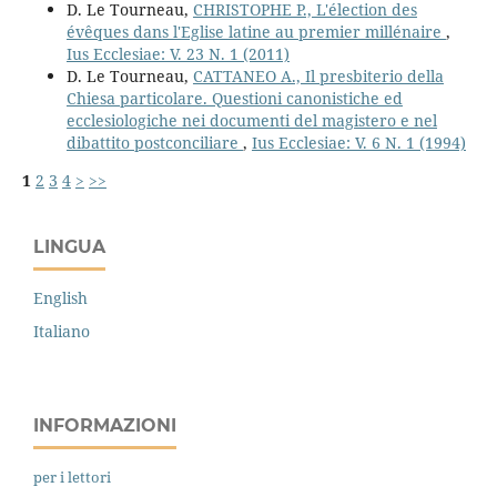
D. Le Tourneau,
CHRISTOPHE P., L'élection des
évêques dans l'Eglise latine au premier millénaire
,
Ius Ecclesiae: V. 23 N. 1 (2011)
D. Le Tourneau,
CATTANEO A., Il presbiterio della
Chiesa particolare. Questioni canonistiche ed
ecclesiologiche nei documenti del magistero e nel
dibattito postconciliare
,
Ius Ecclesiae: V. 6 N. 1 (1994)
1
2
3
4
>
>>
LINGUA
English
Italiano
INFORMAZIONI
per i lettori