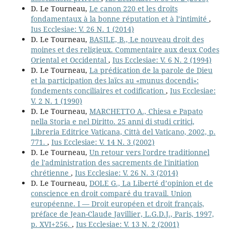
D. Le Tourneau,
Le canon 220 et les droits
fondamentaux à la bonne réputation et à l’intimité
,
Ius Ecclesiae: V. 26 N. 1 (2014)
D. Le Tourneau,
BASILE, B., Le nouveau droit des
moines et des religieux. Commentaire aux deux Codes
Oriental et Occidental
,
Ius Ecclesiae: V. 6 N. 2 (1994)
D. Le Tourneau,
La prédication de la parole de Dieu
et la participation des laïcs au «munus docendi»:
fondements conciliaires et codification
,
Ius Ecclesiae:
V. 2 N. 1 (1990)
D. Le Tourneau,
MARCHETTO A., Chiesa e Papato
nella Storia e nel Diritto. 25 anni di studi critici,
Libreria Editrice Vaticana, Città del Vaticano, 2002, p.
771.
,
Ius Ecclesiae: V. 14 N. 3 (2002)
D. Le Tourneau,
Un retour vers l'ordre traditionnel
de l'administration des sacrements de l'initiation
chrétienne
,
Ius Ecclesiae: V. 26 N. 3 (2014)
D. Le Tourneau,
DOLE G., La Liberté d’opinion et de
conscience en droit comparé du travail. Union
européenne. I — Droit européen et droit français,
préface de Jean-Claude Javillier, L.G.D.J., Paris, 1997,
p. XVI+256.
,
Ius Ecclesiae: V. 13 N. 2 (2001)